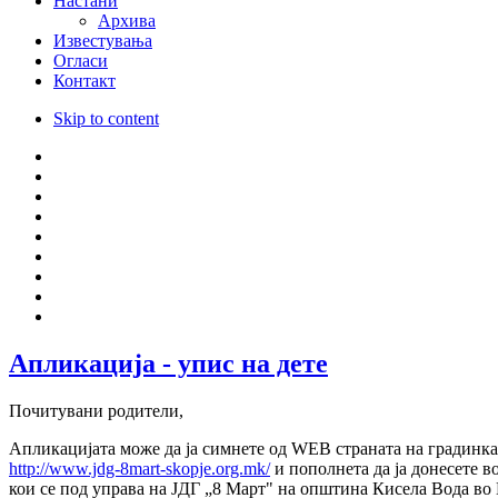
Настани
Архива
Известувања
Огласи
Контакт
Skip to content
Апликација - упис на дете
Почитувани родители,
Апликацијата може да ја симнете од WEB страната на градинка
http://www.jdg-8mart-skopje.org.mk/
и пополнета да ја донесете в
кои се под управа на ЈДГ „8 Март" на општина Кисела Вода во 