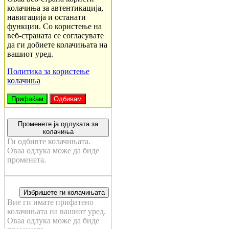
колачиња за автентикација,
навигација и останати
функции. Со користење на
веб-страната се согласувате
да ги добиете колачињата на
вашиот уред.
Политика за користење
колачиња
Прифаќам
Одбивам
Променете ја одлуката за
колачиња
Ги одбивте колачињата.
Оваа одлука може да биде
променета.
Избришете ги колачињата
Вие ги имате прифатено
колачињата на вашиот уред.
Оваа одлука може да биде