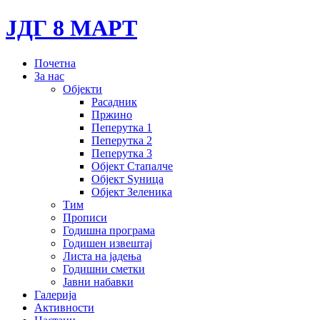
ЈДГ 8 МАРТ
Почетна
За нас
Објекти
Расадник
Пржино
Пеперутка 1
Пеперутка 2
Пеперутка 3
Објект Стапалче
Објект Ѕуница
Објект Зеленика
Тим
Прописи
Годишна програма
Годишен извештај
Листа на јадења
Годишни сметки
Јавни набавки
Галерија
Активности