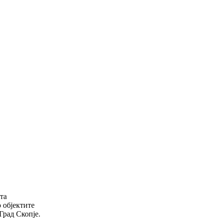
та
о објектите
Град Скопје.