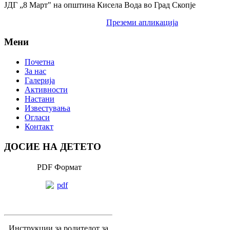
ЈДГ „8 Март" на општина Кисела Вода во Град Скопје
Преземи апликација
Мени
Почетна
За нас
Галерија
Активности
Настани
Известувања
Огласи
Контакт
ДОСИЕ НА ДЕТЕТО
PDF Формат
Инструкции за родителот за