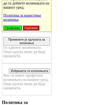
да ги добиете колачињата на
вашиот уред.
Политика за користење
колачиња
Прифаќам
Одбивам
Променете ја одлуката за
колачиња
Ги одбивте колачињата.
Оваа одлука може да биде
променета.
Избришете ги колачињата
Вие ги имате прифатено
колачињата на вашиот уред.
Оваа одлука може да биде
променета.
Политика за