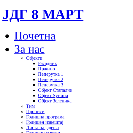
ЈДГ 8 МАРТ
Почетна
За нас
Објекти
Расадник
Пржино
Пеперутка 1
Пеперутка 2
Пеперутка 3
Објект Стапалче
Објект Ѕуница
Објект Зеленика
Тим
Прописи
Годишна програма
Годишен извештај
Листа на јадења
Годишни сметки