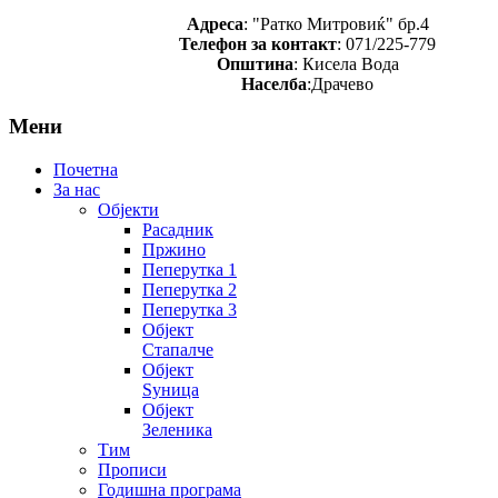
Адреса
: "Ратко Митровиќ" бр.4
Телефон за контакт
: 071/225-779
Општина
: Кисела Вода
Населба
:Драчево
Мени
Почетна
За нас
Објекти
Расадник
Пржино
Пеперутка 1
Пеперутка 2
Пеперутка 3
Објект
Стапалче
Објект
Ѕуница
Објект
Зеленика
Тим
Прописи
Годишна програма