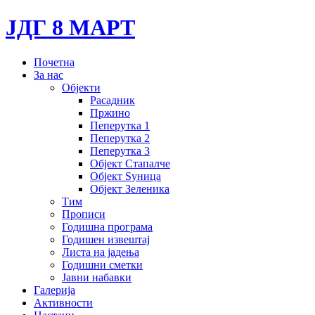
ЈДГ 8 МАРТ
Почетна
За нас
Објекти
Расадник
Пржино
Пеперутка 1
Пеперутка 2
Пеперутка 3
Објект Стапалче
Објект Ѕуница
Објект Зеленика
Тим
Прописи
Годишна програма
Годишен извештај
Листа на јадења
Годишни сметки
Јавни набавки
Галерија
Активности