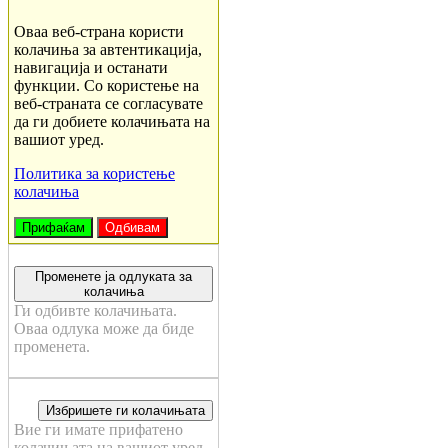
Оваа веб-страна користи
колачиња за автентикација,
навигација и останати
функции. Со користење на
веб-страната се согласувате
да ги добиете колачињата на
вашиот уред.
Политика за користење
колачиња
Прифаќам
Одбивам
Променете ја одлуката за
колачиња
Ги одбивте колачињата.
Оваа одлука може да биде
променета.
Избришете ги колачињата
Вие ги имате прифатено
колачињата на вашиот уред.