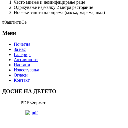
Често миење и дезинфицирање раце
Одржување најмалку 2 метра растојание
Носење заштитна опрема (маска, марама, шал)
#ЗаштитиСе
Мени
Почетна
За нас
Галерија
Активности
Настани
Известувања
Огласи
Контакт
ДОСИЕ НА ДЕТЕТО
PDF Формат