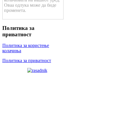
Оваа одлука може да биде
променета.
Политика за
приватност
Политика за користење
колачиња
Политика за приватност