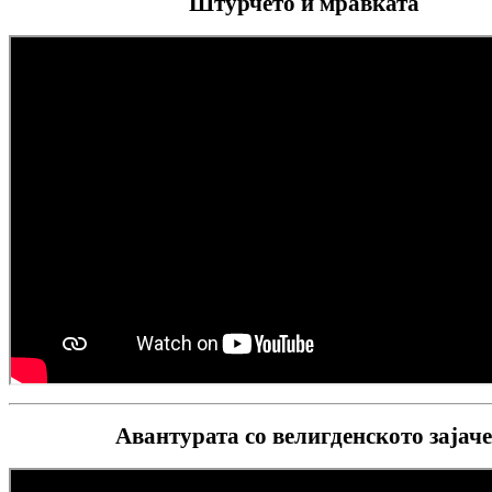
Штурчето и мравката
Авантурата со велигденското зајач