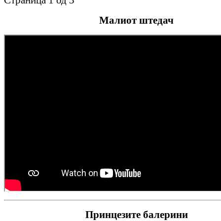
Малиот штедач
Принцезите балерини