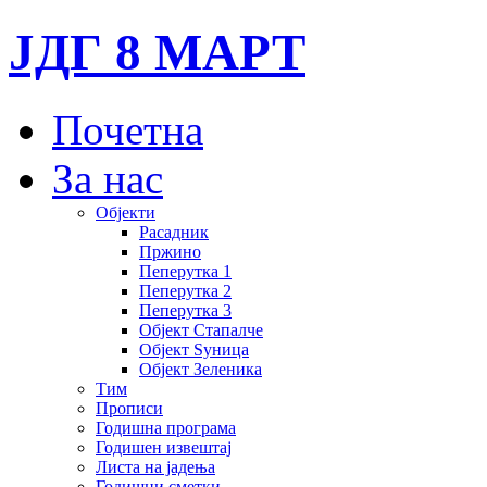
ЈДГ 8 МАРТ
Почетна
За нас
Објекти
Расадник
Пржино
Пеперутка 1
Пеперутка 2
Пеперутка 3
Објект Стапалче
Објект Ѕуница
Објект Зеленика
Тим
Прописи
Годишна програма
Годишен извештај
Листа на јадења
Годишни сметки