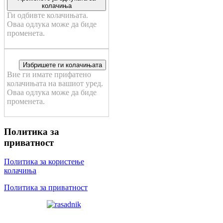
колачиња
Ги одбивте колачињата.
Оваа одлука може да биде
променета.
Избришете ги колачињата
Вие ги имате прифатено
колачињата на вашиот уред.
Оваа одлука може да биде
променета.
Политика за
приватност
Политика за користење
колачиња
Политика за приватност