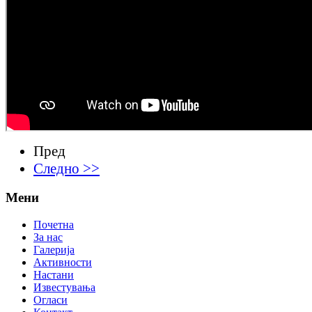
Пред
Следно >>
Мени
Почетна
За нас
Галерија
Активности
Настани
Известувања
Огласи