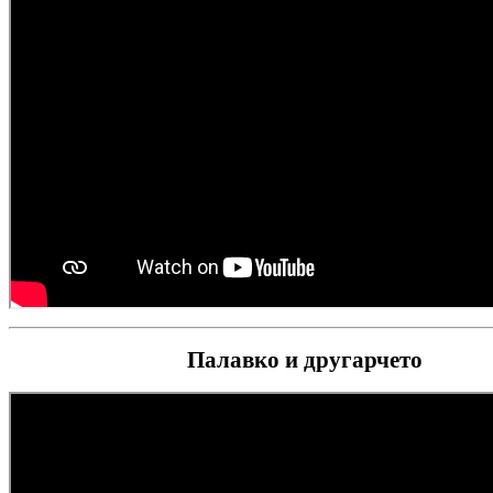
Палавко и другарчето