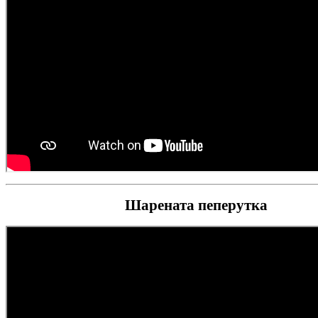
Шарената пеперутка